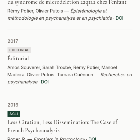
du syndrome de microdélétion 22q11.2 chez l’enfant
Rémy Potier, Olivier Putois —
Épistémologie et
méthodologie en psychanalyse et en psychiatrie
·
DOI
2017
EDITORIAL
Éditorial
Amos Squverer, Sarah Troubé, Rémy Potier, Manoel
Madeira, Olivier Putois, Tamara Guénoun —
Recherches en
psychanalyse
·
DOI
2016
ACLI
Less Citation, Less Dissemination: The Case of
French Psychoanalysis
Potier, R. —
Frontiers in Psychology
·
DOI