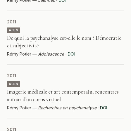
Rémy Potier —
Laennec
·
DOI
2011
ACLN
De quoi la psychanalyse est-elle le nom ? Démocratie
et subjectivité
Rémy Potier —
Adolescence
·
DOI
2011
ACLN
Imagerie médicale et art contemporain, rencontres
autour d'un corps virtuel
Rémy Potier —
Recherches en psychanalyse
·
DOI
2011