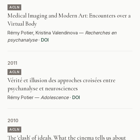
ACLN
Medical Imaging and Modern Art: Encounters over a
Virtual Body
Rémy Potier, Kristina Valendinova —
Recherches en
psychanalyse
·
DOI
2011
ACLN
Vérité et illusion des approches croisées entre
psychanalyse et neurosciences
Rémy Potier —
Adolescence
·
DOI
2010
ACLN
The 'clash' of ideals. What the cinema tells us about