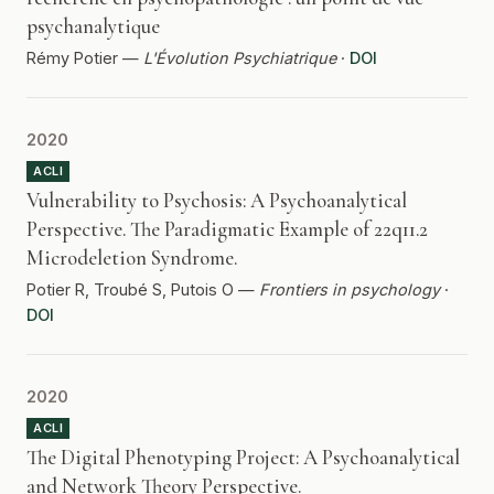
psychanalytique
Rémy Potier —
L'Évolution Psychiatrique
·
DOI
2020
ACLI
Vulnerability to Psychosis: A Psychoanalytical
Perspective. The Paradigmatic Example of 22q11.2
Microdeletion Syndrome.
Potier R, Troubé S, Putois O —
Frontiers in psychology
·
DOI
2020
ACLI
The Digital Phenotyping Project: A Psychoanalytical
and Network Theory Perspective.