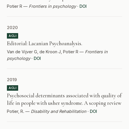
Potier R —
Frontiers in psychology
·
DOI
2020
ACLI
Editorial: Lacanian Psychoanalysis.
Van de Vijver G, de Kroon J, Potier R —
Frontiers in
psychology
·
DOI
2019
ACLI
Psychosocial determinants associated with quality of
life in people with usher syndrome. A scoping review
Potier, R. —
Disability and Rehabilitation
·
DOI