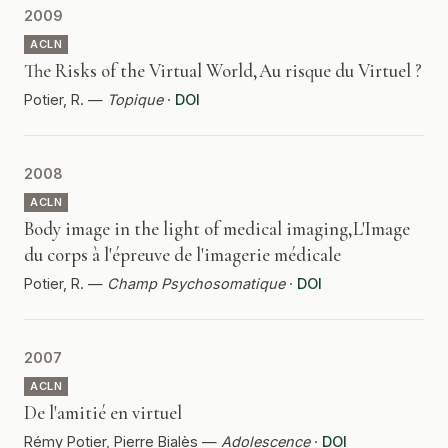
2009
ACLN
The Risks of the Virtual World,Au risque du Virtuel ?
Potier, R. —
Topique
·
DOI
2008
ACLN
Body image in the light of medical imaging,L'Image
du corps à l'épreuve de l'imagerie médicale
Potier, R. —
Champ Psychosomatique
·
DOI
2007
ACLN
De l'amitié en virtuel
Rémy Potier, Pierre Bialès —
Adolescence
·
DOI